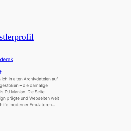
tlerprofil
derek
sh
ich in alten Archivdateien auf
 gestoßen – die damalige
ls DJ Manian. Die Seite
ign prägte und Webseiten weit
thilfe moderner Emulatoren…